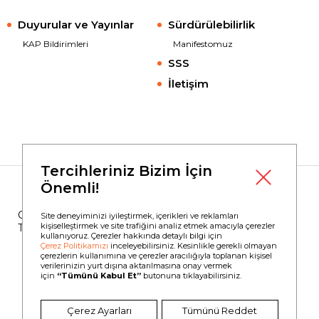
Duyurular ve Yayınlar
Sürdürülebilirlik
KAP Bildirimleri
Manifestomuz
SSS
İletişim
Tercihleriniz Bizim İçin
Önemli!
Copyright © 2023
Borusan Yatırım
Site deneyiminizi iyileştirmek, içerikleri ve reklamları
kişiselleştirmek ve site trafiğini analiz etmek amacıyla çerezler
Tüm Hakları Saklıdır.
kullanıyoruz. Çerezler hakkında detaylı bilgi için
Çerez Politikamızı
inceleyebilirsiniz. Kesinlikle gerekli olmayan
çerezlerin kullanımına ve çerezler aracılığıyla toplanan kişisel
verilerinizin yurt dışına aktarılmasına onay vermek
için
“Tümünü Kabul Et”
butonuna tıklayabilirsiniz.
Bilgi Toplumu Hizmetleri
Kullanım Koşulları
Çerez Politikası
Kişisel Verilerin Korunması
Çerez Ayarları
Tümünü Reddet
Kişisel Verilen İşlenmesi Hakkında Aydınlatma Metni