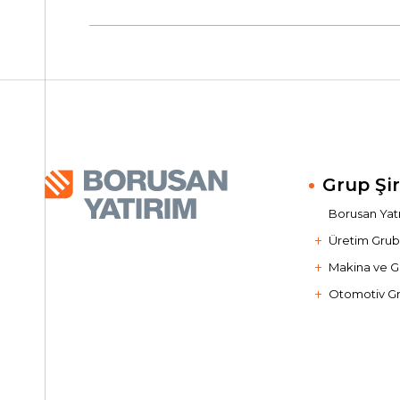
Grup Şir
Borusan Yatır
Üretim Gru
Makina ve G
Otomotiv G