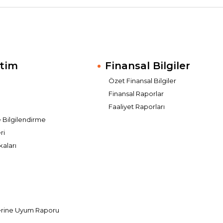
tim
Finansal Bilgiler
Özet Finansal Bilgiler
Finansal Raporlar
Faaliyet Raporları
e Bilgilendirme
ri
kaları
ı
erine Uyum Raporu