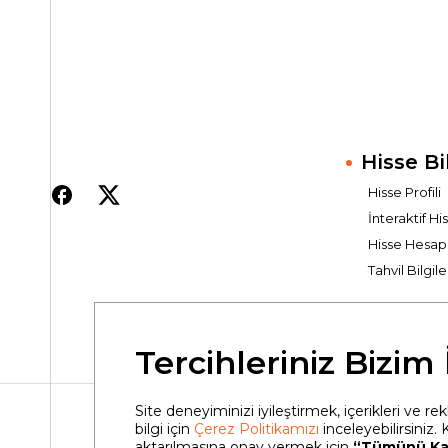
Hisse Bi
Hisse Profili
İnteraktif Hi
Hisse Hesap
Tahvil Bilgile
Tercihleriniz Bizim
Site deneyiminizi iyileştirmek, içerikleri ve r
bilgi için
Çerez Politikamızı
inceleyebilirsiniz. 
aktarılmasına onay vermek için
“Tümünü Ka