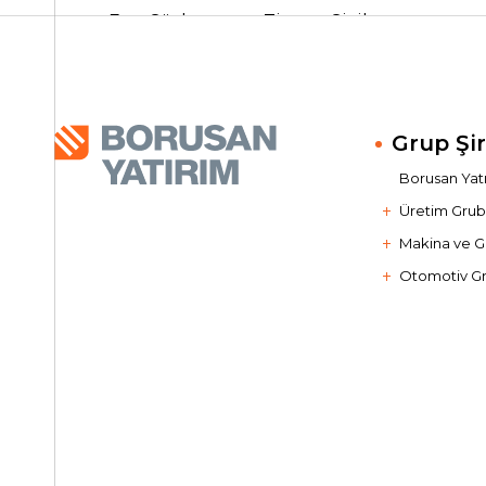
Esas Sözleşme ve Ticaret Sicil
Bilgileri
Grup Şir
Borusan Yatır
Üretim Gru
Makina ve G
Otomotiv G