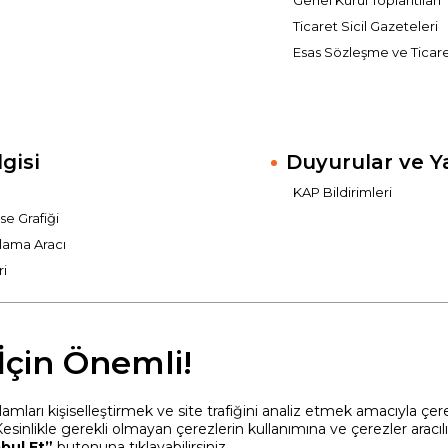
Genel Kurul Toplantıları
Ticaret Sicil Gazeteleri
Esas Sözleşme ve Ticaret 
lgisi
Duyurular ve Y
KAP Bildirimleri
sse Grafiği
lama Aracı
ri
 İçin Önemli!
eklamları kişiselleştirmek ve site trafiğini analiz etmek amacıyla çe
Kesinlikle gerekli olmayan çerezlerin kullanımına ve çerezler aracılığ
bul Et”
butonuna tıklayabilirsiniz.