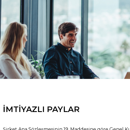
İMTİYAZLI PAYLAR
Şirket Ana Sözleşmesinin 19. Maddesine göre Genel Kur